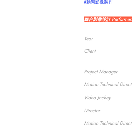
#動態影像製作
舞台影像設計 Performance 
Year
Client
Project Manager
Motion Technical Direct
Video Jockey
Director
Motion Technical Direct