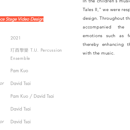
In the children's musi
Tales II," we were res
design. Throughout th
Stage Video Design
accompanied the st
emotions such as fe
2021
thereby enhancing th
玎酉擊樂 T.U. Percussion
with the music.
Ensemble
Pam Kuo
or
David Tsai
Pam Kuo / David Tsai
David Tsai
or
David Tsai