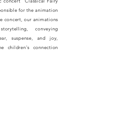
c concert "Classical Fairy
ponsible for the animation
e concert, our animations
orytelling, conveying
ar, suspense, and joy,
e children's connection