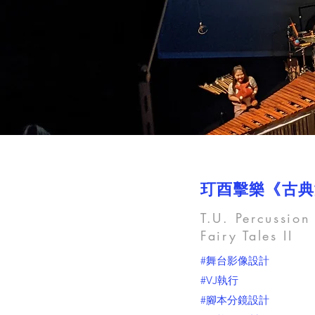
玎酉擊樂《古典
T.U. Percussion
Fairy Tales II
#舞台影像設計
#VJ執行
#腳本分鏡設計