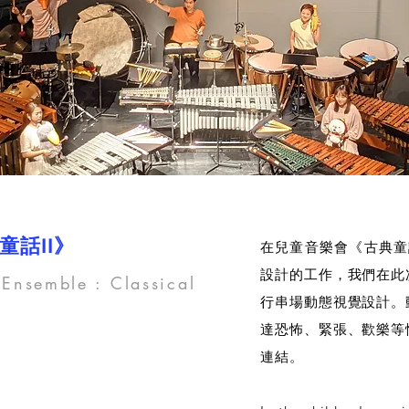
童話II》
在兒童音樂會《古典童
設計的工作，我們在此
 Ensemble : Classical
行串場動態視覺設計。
達恐怖、緊張、歡樂等
連結。